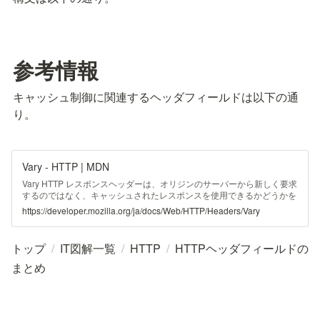
参考情報
キャッシュ制御に関連するヘッダフィールドは以下の通
り。
Vary - HTTP | MDN
Vary HTTP レスポンスヘッダーは、オリジンのサーバーから新しく要求
するのではなく、キャッシュされたレスポンスを使用できるかどうかを
決定するために将来のリクエストヘッダーをどのように一致させるかを
https://developer.mozilla.org/ja/docs/Web/HTTP/Headers/Vary
決定します。これは、コンテンツネゴシエーションアルゴリズムでリソ
ースの表現を選択するときにどのヘッダーを使用したかを示すためにサ
ーバーによって使用されます。
トップ
/
IT図解一覧
/
HTTP
/
HTTPヘッダフィールドの
まとめ