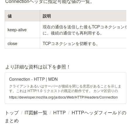
Connectionヘッダに指定可能な値の一覧。
値
説明
現在の通信を送信した後もTCPコネクションを
keep-alive
に、後続の通信でも再利用する。
close
TCPコネクションを切断する。
より詳細な資料は以下を参照！
Connection - HTTP | MDN
クライアントあるいはサーバーが接続を閉じる意思があることを示しま
す。これは HTTP/1.0 リクエストの既定の動作です。 カンマ区切りの
HTTP ヘッダーのリスト [通常は keep-alive のみ] クライアントが接続を
https://developer.mozilla.org/ja/docs/Web/HTTP/Headers/Connection
開いておく意思があることを示します。接続の維持は HTTP/1.1 の既定
の動作です。ヘッダー名のリストは、介在する最初の非透過プロキシー
やキャッシュが削除するヘッダーの名前です。これらのヘッダーは最終
トップ
/
IT図解一覧
/
HTTP
/
HTTPヘッダフィールドの
的な宛先ノードではなく、送信者と最初のエンティティ間の接続の定義
に使用します。
まとめ