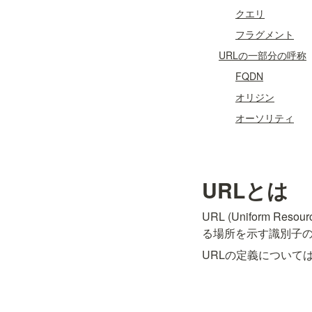
クエリ
フラグメント
URLの一部分の呼称
FQDN
オリジン
オーソリティ
URLとは
URL (Uniform 
る場所を示す識別子
URLの定義について