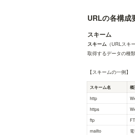
URLの各構成
スキーム
スキーム
（URLスキ
取得するデータの種
【スキームの一例】
スキーム名
概
http
W
https
W
ftp
F
mailto
電