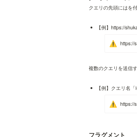
クエリの先頭には
を
【例】https://
https:/
⚠️
複数のクエリを送信
【例】クエリ名「i
https:/
⚠️
フラグメント