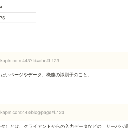
P
PS
ukapin.com:443
?id=abc#L123
したいページやデータ、機能の識別子のこと。
ukapin.com:443/blog/page
#L123
ータ）とは、クライアントからの入力データなどの、サーバへ