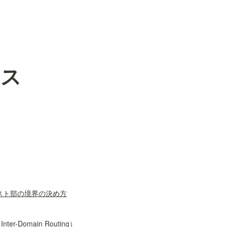
レス
スト部の境界の決め方
Inter-Domain Routing）