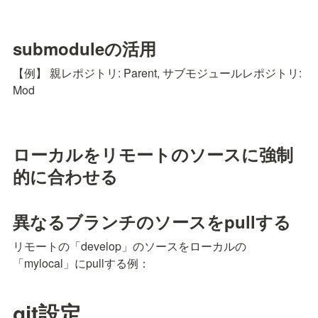
submoduleの活用
【例】 親レポジトリ: Parent, サブモジュールレポジトリ: 
Mod
ローカルをリモートのソースに強制
的に合わせる
異なるブランチのソースをpullする
リモートの「develop」のソースをローカルの
「mylocal」にpullする例：
git設定