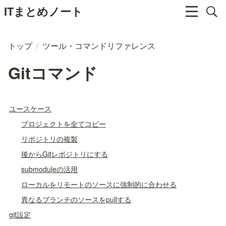
ITまとめノート
トップ
/
ツール・コマンドリファレンス
Gitコマンド
ユースケース
プロジェクトを全てコピー
リポジトリの複製
後からGitレポジトリにする
submoduleの活用
ローカルをリモートのソースに強制的に合わせる
異なるブランチのソースをpullする
git設定