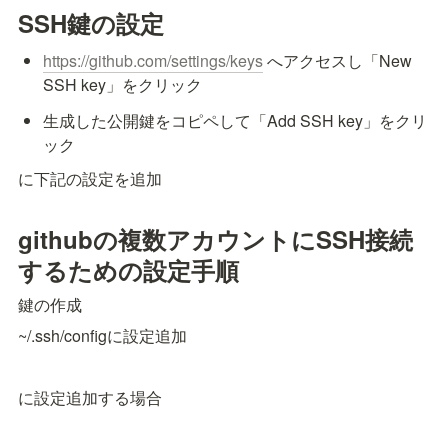
SSH鍵の設定
https://github.com/settings/keys
 へアクセスし「New 
SSH key」をクリック
生成した公開鍵をコピペして「Add SSH key」をクリ
ック
に下記の設定を追加
githubの複数アカウントにSSH接続
するための設定手順
鍵の作成
~/.ssh/configに設定追加
に設定追加する場合