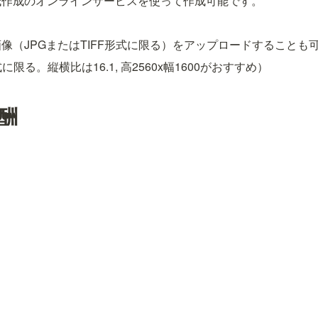
紙作成のオンラインサービスを使って作成可能です。
像（JPGまたはTIFF形式に限る）をアップロードすることも
式に限る。縦横比は16.1, 高2560x幅1600がおすすめ）
酬
電子書籍を販売すると、下記の2種類の報酬を得ることができます。
：販売価格の30%の金額
mitedで読まれた時：ページ読まれると約0.5円
末日から約 60 日後に入金されます。
グ記事一覧