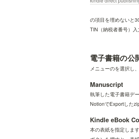
kindle direct publishin
の項目を埋めないと3
TIN（納税者番号）
電子書籍の公
メニュー
の
を選択し
Manuscript
執筆した電子書籍デ
NotionでExpo
Kindle eBook Co
本の表紙を指定しま