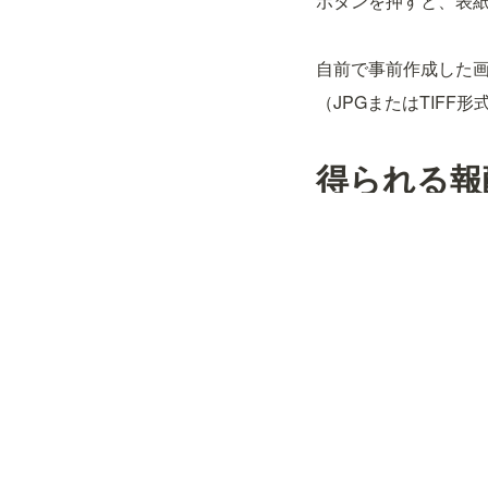
ボタンを押すと、表
自前で事前作成した画
（JPGまたはTIFF形
得られる報
Kindleストアで
本が購入された時
Kindle Unli
売り上げがあった月の
トップ
/
IT活用ブロ