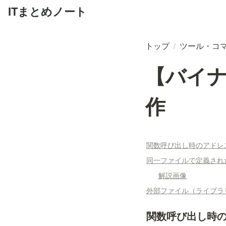
ITまとめノート
トップ
/
ツール・コ
【バイ
作
関数呼び出し時のアドレ
同一ファイルで定義され
解説画像
外部ファイル（ライブラ
関数呼び出し時